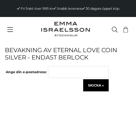
Fri frakt över 995 kr
Snabb leverans
30 dagars öppet köp
Va
Ant
.
BEVAKNING AV ETERNAL LOVE COIN
SILVER - ENDAST BERLOCK
Ange din e-postadress:
SKICKA »