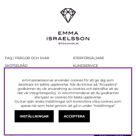
FAQ / FRÅGOR OCH SVAR
ÅTERFÖRSÄLJARE
SKÖTSELRÅD
KUNDSERVICE
KÖPVILLKOR
INTEGRITETSPOLICY
emmaisraelsson.se använder cookies för att ge dig som
BYTEN OCH RETURER
OM OSS
besökare en bättre upplevelse. När du klickar på "Acceptera"
PRESENTKORT
PRESS
godkänner du vår användning av cookies och bekräftar att du
läst vår
integritetspolicy
. Vi rekommenderar att du godkänner
BILDBANK ÅTERFÖRSÄLJARE
alla typer av cookies för bästa upplevelse.
Du kan själv ändra inställningar och kontrollera vilka cookies som
sparas när som helst genom att gå in under "Inställningar".
Nyhetsbrev
INSTÄLLNINGAR
ACCEPTERA
Ta del av erbjudanden och produktnyheter före alla andra!
Registera dig nu så får du 15% rabatt på ditt nästa köp.