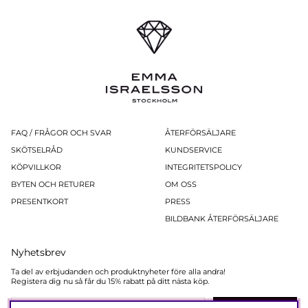
rabattkod, men få framtida utskick.
FAQ / FRÅGOR OCH SVAR
ÅTERFÖRSÄLJARE
SKÖTSELRÅD
KUNDSERVICE
KÖPVILLKOR
INTEGRITETSPOLICY
BYTEN OCH RETURER
OM OSS
PRESENTKORT
PRESS
BILDBANK ÅTERFÖRSÄLJARE
Nyhetsbrev
Ta del av erbjudanden och produktnyheter före alla andra!
Registera dig nu så får du 15% rabatt på ditt nästa köp.