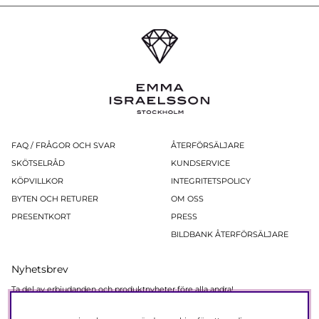
FAQ / FRÅGOR OCH SVAR
ÅTERFÖRSÄLJARE
SKÖTSELRÅD
KUNDSERVICE
KÖPVILLKOR
INTEGRITETSPOLICY
BYTEN OCH RETURER
OM OSS
PRESENTKORT
PRESS
BILDBANK ÅTERFÖRSÄLJARE
Nyhetsbrev
Ta del av erbjudanden och produktnyheter före alla andra!
Registera dig nu så får du 15% rabatt på ditt nästa köp.