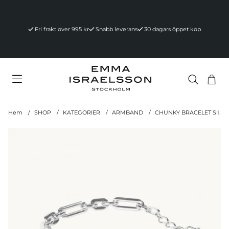
Fri frakt över 995 kr
Snabb leverans
30 dagars öppet köp
Va
Ant
.
Hem
SHOP
KATEGORIER
ARMBAND
CHUNKY BRACELET SILVE
Produktbilder