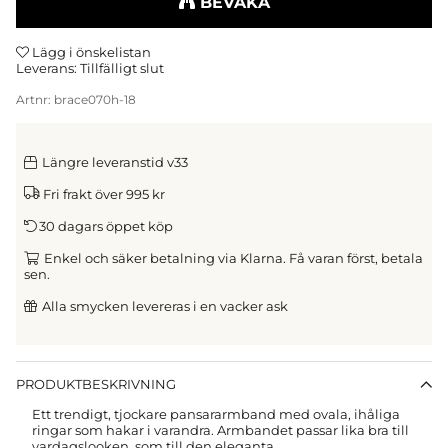
BEVAKA
Lägg i önskelistan
Leverans:
Tillfälligt slut
Artnr:
brace070h-18
Längre leveranstid v33
Fri frakt över 995 kr
30 dagars öppet köp
Enkel och säker betalning via Klarna. Få varan först, betala
sen.
Alla smycken levereras i en vacker ask
PRODUKTBESKRIVNING
Ett trendigt, tjockare pansararmband med ovala, ihåliga
ringar som hakar i varandra. Armbandet passar lika bra till
vardagslooken, som till den eleganta.