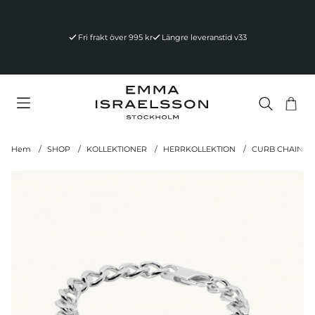
Fri frakt över 995 kr
Längre leveranstid v33
Va
Ant
.
Hem
SHOP
KOLLEKTIONER
HERRKOLLEKTION
CURB CHAIN BR
Produktbilder