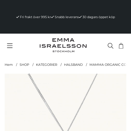
Fri frakt över 995 kr
Snabb leverans
30 dagars öppet köp
Va
Ant
.
Hem
SHOP
KATEGORIER
HALSBAND
MAMMA ORGANIC COIN 
Produktbilder