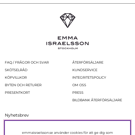
FAQ / FRÅGOR OCH SVAR
ÅTERFÖRSÄLJARE
SKÖTSELRÅD
KUNDSERVICE
KÖPVILLKOR
INTEGRITETSPOLICY
BYTEN OCH RETURER
OM OSS
PRESENTKORT
PRESS
BILDBANK ÅTERFÖRSÄLJARE
Nyhetsbrev
Ta del av erbjudanden och produktnyheter före alla andra!
Registera dig nu så får du 15% rabatt på ditt nästa köp.
emmaisraelsson.se använder cookies för att ge dig som