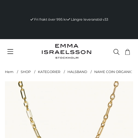
Fri frakt över 995 kr
Längre leveranstid v33
Va
Ant
.
Hem
SHOP
KATEGORIER
HALSBAND
NAME COIN ORGANIC C
Produktbilder