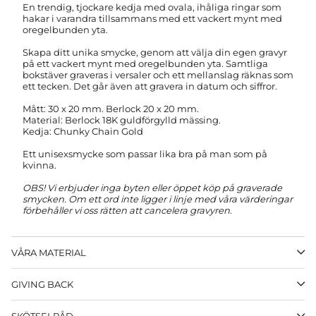
En trendig, tjockare kedja med ovala, ihåliga ringar som
hakar i varandra tillsammans med ett vackert mynt med
oregelbunden yta.
Skapa ditt unika smycke, genom att välja din egen gravyr
på ett vackert mynt med oregelbunden yta. Samtliga
bokstäver graveras i versaler och ett mellanslag räknas som
ett tecken. Det går även att gravera in datum och siffror.
Mått: 30 x 20 mm. Berlock 20 x 20 mm.
Material: Berlock 18K guldförgylld mässing.
Kedja: Chunky Chain Gold
Ett unisexsmycke som passar lika bra på man som på
kvinna.
OBS! Vi erbjuder inga byten eller öppet köp på graverade
smycken.
Om ett ord inte ligger i linje med våra värderingar
förbehåller vi oss rätten att cancelera gravyren.
VÅRA MATERIAL
GIVING BACK
SKÖTSELRÅD