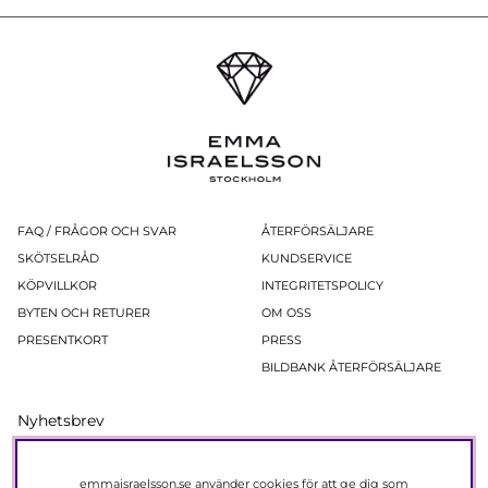
FAQ / FRÅGOR OCH SVAR
ÅTERFÖRSÄLJARE
SKÖTSELRÅD
KUNDSERVICE
KÖPVILLKOR
INTEGRITETSPOLICY
BYTEN OCH RETURER
OM OSS
PRESENTKORT
PRESS
BILDBANK ÅTERFÖRSÄLJARE
Nyhetsbrev
Ta del av erbjudanden och produktnyheter före alla andra!
Registera dig nu så får du 15% rabatt på ditt nästa köp.
emmaisraelsson.se använder cookies för att ge dig som