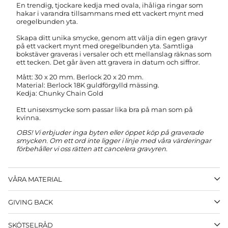
En trendig, tjockare kedja med ovala, ihåliga ringar som
hakar i varandra tillsammans med ett vackert mynt med
oregelbunden yta.
Skapa ditt unika smycke, genom att välja din egen gravyr
på ett vackert mynt med oregelbunden yta. Samtliga
bokstäver graveras i versaler och ett mellanslag räknas som
ett tecken. Det går även att gravera in datum och siffror.
Mått: 30 x 20 mm. Berlock 20 x 20 mm.
Material: Berlock 18K guldförgylld mässing.
Kedja: Chunky Chain Gold
Ett unisexsmycke som passar lika bra på man som på
kvinna.
OBS! Vi erbjuder inga byten eller öppet köp på graverade
smycken.
Om ett ord inte ligger i linje med våra värderingar
förbehåller vi oss rätten att cancelera gravyren.
VÅRA MATERIAL
GIVING BACK
SKÖTSELRÅD