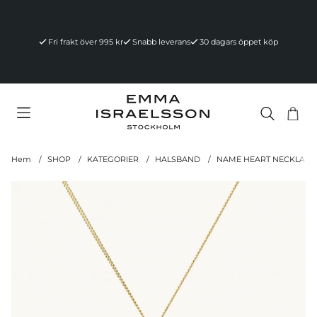
Fri frakt över 995 kr
Snabb leverans
30 dagars öppet köp
Va
Ant
.
Hem
SHOP
KATEGORIER
HALSBAND
NAME HEART NECKLACE
Produktbilder