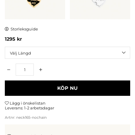
Storleksguide
1295
kr
Längd
Antal
KÖP NU
Lägg i önskelistan
Leverans:
1-2 arbetsdagar
Artnr:
neck165-nochain