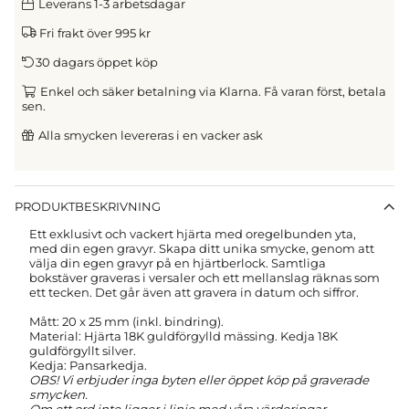
Leverans 1-3 arbetsdagar
Fri frakt över 995 kr
30 dagars öppet köp
Enkel och säker betalning via Klarna. Få varan först, betala
sen.
Alla smycken levereras i en vacker ask
PRODUKTBESKRIVNING
Ett exklusivt och vackert hjärta med oregelbunden yta,
med din egen gravyr. Skapa ditt unika smycke, genom att
välja din egen gravyr på en hjärtberlock. Samtliga
bokstäver graveras i versaler
och ett mellanslag räknas som
ett tecken.
Det går även att gravera in datum och siffror.
Mått: 20 x 25 mm (inkl. bindring).
Material:
Hjärta 18K guldförgylld mässing. Kedja 18K
guldförgyllt silver.
Kedja: Pansarkedja.
OBS! Vi erbjuder inga byten eller öppet köp på graverade
smycken.