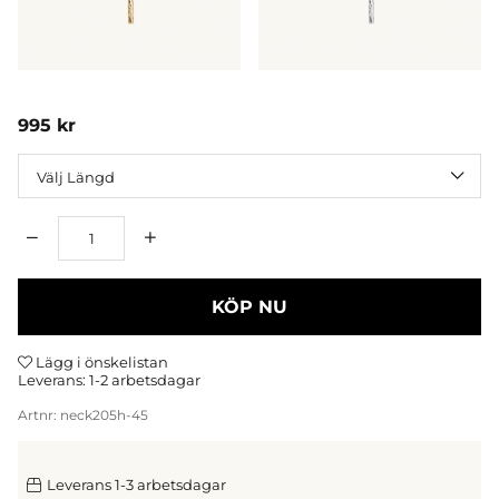
995
kr
Längd
Antal
KÖP NU
Lägg i önskelistan
Leverans:
1-2 arbetsdagar
Artnr:
neck205h-45
Leverans 1-3 arbetsdagar