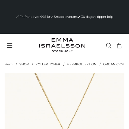
Fri frakt över 995 kr
Snabb leverans
30 dagars öppet köp
Va
Ant
.
Hem
SHOP
KOLLEKTIONER
HERRKOLLEKTION
ORGANIC CROSS
Produktbilder