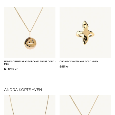
NAME COIN NECKLACE ORGANIC SHAPE GOLD -
ORGANIC DOVE RING L GOLD - MEN
MEN
995 kr
fr. 1295 kr
ANDRA KÖPTE ÄVEN