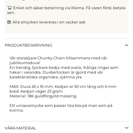
Enkel och säker betalning via Klarna. Få varan först, betala
sen.
Alla smycken levereras i en vacker ask
PRODUKTBESKRIVNING
Vår storsäljare Chunky Chain tillsammans med vår
jubileumsduva!
En trendig, tjockare kedja med ovala, ihåliga ringar som
hakar i varandra. Duvberlocken är gjord med vår
karaktäristiska organiska, ojämna yta.
Mått: Duva 26 x 16 mm.
Kedjan är 50 cm lång och 6 mm
bred. Kedjan väger 23 gram.
Material: 18K guldförgylld mässing.
Ett unisexsmycke som passar lika bra på man som på
kvinna.
VÅRA MATERIAL