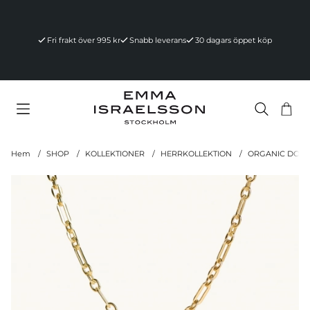
Fri frakt över 995 kr
Snabb leverans
30 dagars öppet köp
Va
Ant
.
Hem
SHOP
KOLLEKTIONER
HERRKOLLEKTION
ORGANIC DOVE
Produktbilder