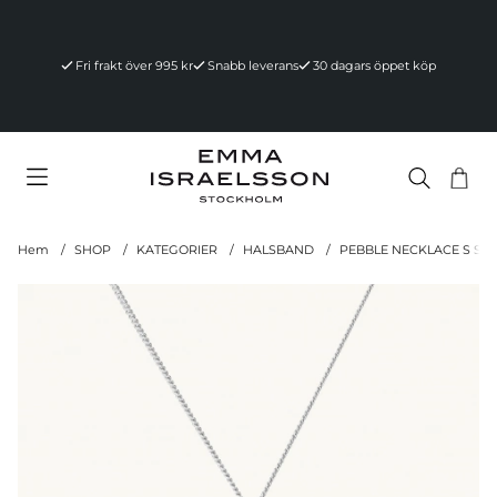
Fri frakt över 995 kr
Snabb leverans
30 dagars öppet köp
Va
Ant
.
Hem
SHOP
KATEGORIER
HALSBAND
PEBBLE NECKLACE S SIL
Produktbilder