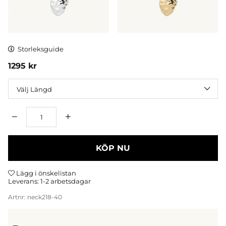
Storleksguide
1295
kr
Längd
Antal
KÖP NU
Lägg i önskelistan
Leverans:
1-2 arbetsdagar
Artnr:
neck218-40