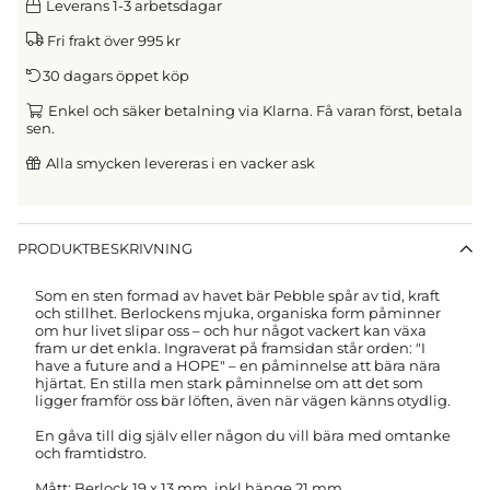
Leverans 1-3 arbetsdagar
Fri frakt över 995 kr
30 dagars öppet köp
Enkel och säker betalning via Klarna. Få varan först, betala
sen.
Alla smycken levereras i en vacker ask
PRODUKTBESKRIVNING
Som en sten formad av havet bär Pebble spår av tid, kraft
och stillhet. Berlockens mjuka, organiska form påminner
om hur livet slipar oss – och hur något vackert kan växa
fram ur det enkla. Ingraverat på framsidan står orden: "I
have a future and a HOPE" – en påminnelse att bära nära
hjärtat. En stilla men stark påminnelse om att det som
ligger framför oss bär löften, även när vägen känns otydlig.
En gåva till dig själv eller någon du vill bära med omtanke
och framtidstro.
Mått: Berlock 19 x 13 mm, inkl hänge 21 mm.