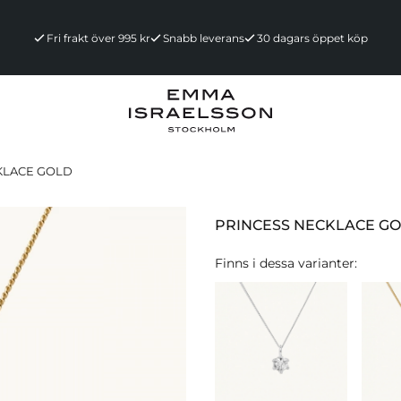
Fri frakt över 995 kr
Snabb leverans
30 dagars öppet köp
KLACE GOLD
PRINCESS NECKLACE G
Finns i dessa varianter: