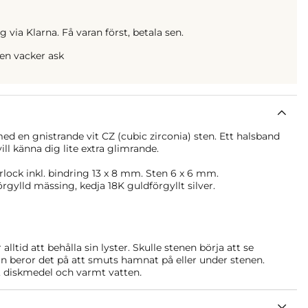
 via Klarna. Få varan först, betala sen.
 en vacker ask
ed en gnistrande vit CZ (cubic zirconia) sten. Ett halsband
ill känna dig lite extra glimrande.
rlock inkl. bindring 13 x 8 mm. Sten 6 x 6 mm.
örgylld mässing, kedja 18K guldförgyllt silver.
ltid att behålla sin lyster. Skulle stenen börja att se
n beror det på att smuts hamnat på eller under stenen.
 diskmedel och varmt vatten
.