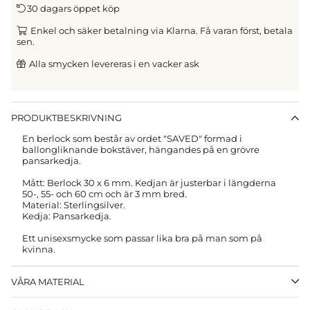
30 dagars öppet köp
Enkel och säker betalning via Klarna. Få varan först, betala
sen.
Alla smycken levereras i en vacker ask
PRODUKTBESKRIVNING
En berlock
som består av ordet "SAVED" formad i
ballongliknande bokstäver, hängandes på en
grövre
pansarkedja.
Mått: Berlock 30 x 6 mm.
Kedjan är justerbar i längderna
50-, 55- och 60 cm och är 3 mm bred.
Material: Sterlingsilver.
Kedja: Pansarkedja.
Ett unisexsmycke som passar lika bra på man som på
kvinna.
VÅRA MATERIAL