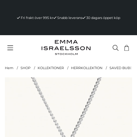
Fri frakt över 995 kr
Snabb leverans
30 dagars öppet köp
Va
Ant
.
Hem
SHOP
KOLLEKTIONER
HERRKOLLEKTION
SAVED BUBBLE 
Produktbilder