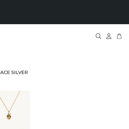
V
An
.
ACE SILVER