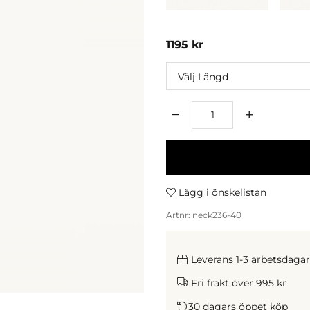
1195
kr
Längd
Antal
Lägg i önskelistan
Artnr:
neck236-40
Leverans 1-3 arbetsdagar
Fri frakt över 995 kr
30 dagars öppet köp