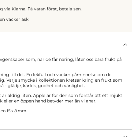
 via Klarna. Få varan först, betala sen.
 en vacker ask
 Egenskaper som, när de får näring, låter oss bära frukt på
lning till det. En lekfull och vacker påminnelse om de
dig. Varje smycke i kollektionen kretsar kring en frukt som
å - glädje, kärlek, godhet och vänlighet.
är aldrig liten. Apple är för den som förstår att ett mjukt
k eller en öppen hand betyder mer än vi anar.
en 15 x 8 mm.