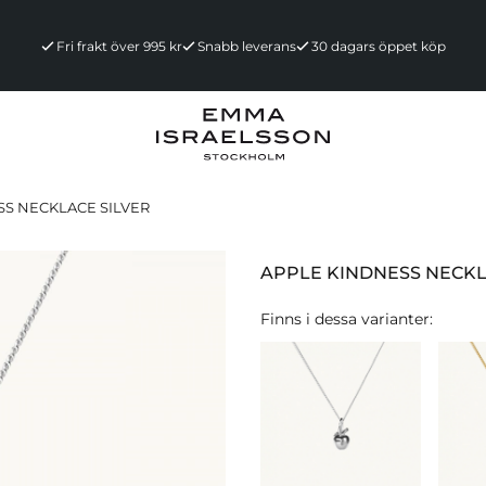
Fri frakt över 995 kr
Snabb leverans
30 dagars öppet köp
SS NECKLACE SILVER
APPLE KINDNESS NECKL
Finns i dessa varianter: