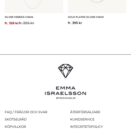
SILVER VENEZIA CHAIN
GOLD PLATED SILVER CHAIN
Ordinarie pris:
fr. 395 kr
fr. 395 kr
fr. 158 kr
FAQ / FRÅGOR OCH SVAR
ÅTERFÖRSÄLJARE
SKÖTSELRÅD
KUNDSERVICE
KÖPVILLKOR
INTEGRITETSPOLICY