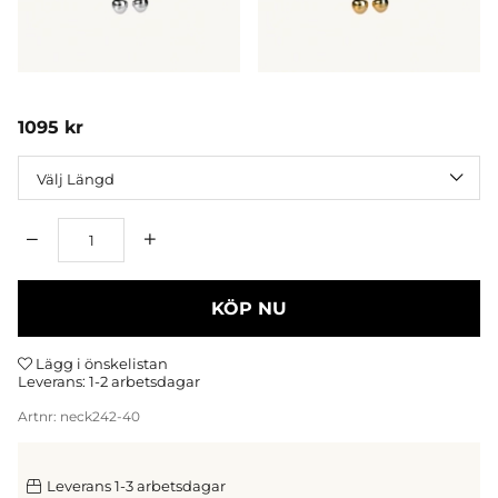
1095
kr
Längd
Antal
KÖP NU
Lägg i önskelistan
Leverans:
1-2 arbetsdagar
Artnr:
neck242-40
Leverans 1-3 arbetsdagar