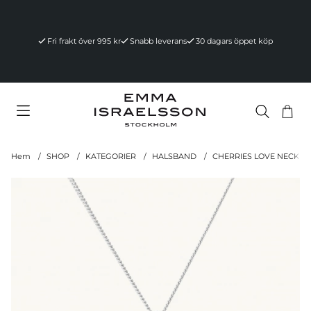
Fri frakt över 995 kr
Snabb leverans
30 dagars öppet köp
Va
Ant
.
Hem
SHOP
KATEGORIER
HALSBAND
CHERRIES LOVE NECKLAC
Produktbilder