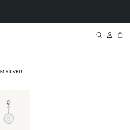
V
An
.
M SILVER