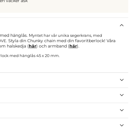
 en vacker ask
 med hänglås. M
yntet har vår unika segerkrans, med
Styla din Chunky chain med din favoritberlock! Våra
OVE.
om halskedja (
här
) och armband (
här
).
erlock med hänglås 45 x 20 mm.