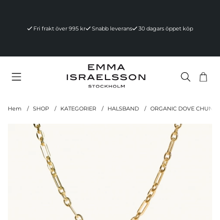
Fri frakt över 995 kr
Snabb leverans
30 dagars öppet köp
Va
Ant
.
Hem
SHOP
KATEGORIER
HALSBAND
ORGANIC DOVE CHUNKY
Produktbilder