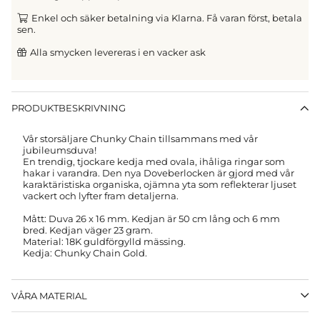
Enkel och säker betalning via Klarna. Få varan först, betala
sen.
Alla smycken levereras i en vacker ask
PRODUKTBESKRIVNING
Vår storsäljare Chunky Chain tillsammans med vår
jubileumsduva!
En trendig, tjockare kedja med ovala, ihåliga ringar som
hakar i varandra. Den nya Doveberlocken är gjord med vår
karaktäristiska organiska, ojämna yta som reflekterar ljuset
vackert och lyfter fram detaljerna.
Mått: Duva 26 x 16 mm.
Kedjan är 50 cm lång och 6 mm
bred. Kedjan väger 23 gram.
Material: 18K guldförgylld mässing.
Kedja: Chunky Chain Gold.
VÅRA MATERIAL