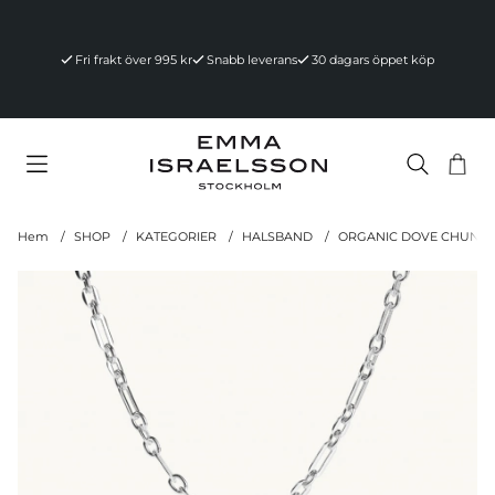
Fri frakt över 995 kr
Snabb leverans
30 dagars öppet köp
Va
Ant
.
Hem
SHOP
KATEGORIER
HALSBAND
ORGANIC DOVE CHUNKY 
Produktbilder