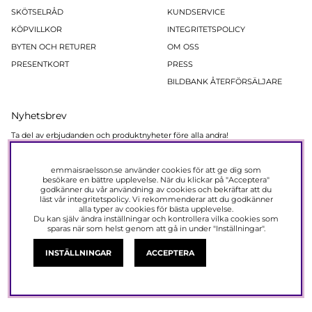
SKÖTSELRÅD
KUNDSERVICE
KÖPVILLKOR
INTEGRITETSPOLICY
BYTEN OCH RETURER
OM OSS
PRESENTKORT
PRESS
BILDBANK ÅTERFÖRSÄLJARE
Nyhetsbrev
Ta del av erbjudanden och produktnyheter före alla andra!
Registera dig nu så får du 15% rabatt på ditt nästa köp.
emmaisraelsson.se använder cookies för att ge dig som
PRENUMERERA
besökare en bättre upplevelse. När du klickar på "Acceptera"
godkänner du vår användning av cookies och bekräftar att du
läst vår
integritetspolicy
. Vi rekommenderar att du godkänner
alla typer av cookies för bästa upplevelse.
Du kan själv ändra inställningar och kontrollera vilka cookies som
sparas när som helst genom att gå in under "Inställningar".
Emma Israelsson Stockholm | All Rights Reserved.
INSTÄLLNINGAR
ACCEPTERA