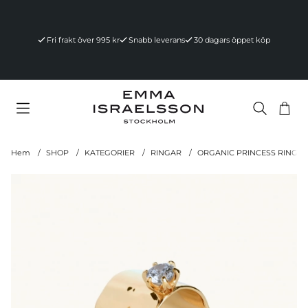
Fri frakt över 995 kr
Snabb leverans
30 dagars öppet köp
Va
Ant
.
Hem
SHOP
KATEGORIER
RINGAR
ORGANIC PRINCESS RING L
Produktbilder