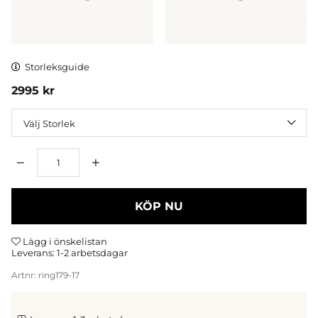
Storleksguide
2995
kr
Storlek
Antal
KÖP NU
Lägg i önskelistan
Leverans:
1-2 arbetsdagar
Artnr:
ring179-17