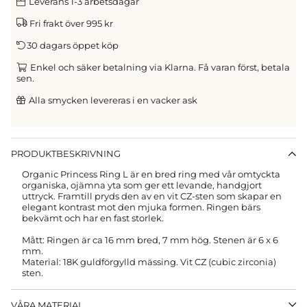
Leverans 1-3 arbetsdagar
Fri frakt över 995 kr
30 dagars öppet köp
Enkel och säker betalning via Klarna. Få varan först, betala
sen.
Alla smycken levereras i en vacker ask
PRODUKTBESKRIVNING
Organic Princess Ring L är en bred ring med vår omtyckta
organiska, ojämna yta som ger ett levande, handgjort
uttryck. Framtill pryds den av en vit CZ-sten som skapar en
elegant kontrast mot den mjuka formen. Ringen bärs
bekvämt och har en fast storlek.
Mått: Ringen är ca 16 mm bred, 7 mm hög. Stenen är 6 x 6
mm.
Material: 18K guldförgylld mässing. Vit CZ (cubic zirconia)
sten.
VÅRA MATERIAL