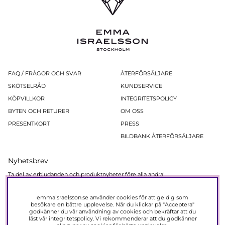
FAQ / FRÅGOR OCH SVAR
ÅTERFÖRSÄLJARE
SKÖTSELRÅD
KUNDSERVICE
KÖPVILLKOR
INTEGRITETSPOLICY
BYTEN OCH RETURER
OM OSS
PRESENTKORT
PRESS
BILDBANK ÅTERFÖRSÄLJARE
Nyhetsbrev
Ta del av erbjudanden och produktnyheter före alla andra!
Registera dig nu så får du 15% rabatt på ditt nästa köp.
emmaisraelsson.se använder cookies för att ge dig som
PRENUMERERA
besökare en bättre upplevelse. När du klickar på "Acceptera"
godkänner du vår användning av cookies och bekräftar att du
läst vår
integritetspolicy
. Vi rekommenderar att du godkänner