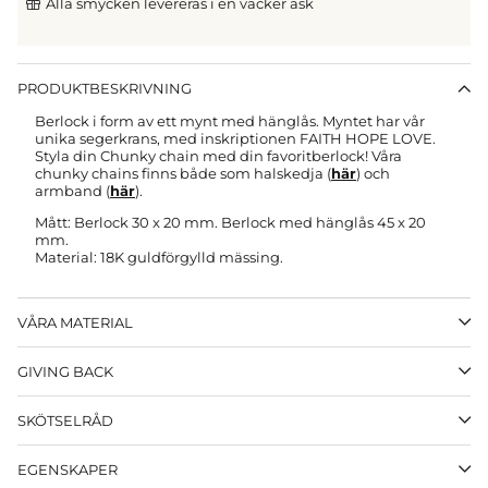
Alla smycken levereras i en vacker ask
PRODUKTBESKRIVNING
Berlock i form av ett mynt med hänglås. M
yntet har vår
unika segerkrans,
med inskriptionen FAITH HOPE LOVE.
Styla din Chunky chain med din favoritberlock! Våra
chunky chains finns både som halskedja (
här
) och
armband (
här
).
Mått: Berlock 30 x 20 mm. Berlock med hänglås 45 x 20
mm.
Material: 18K guldförgylld mässing.
VÅRA MATERIAL
GIVING BACK
SKÖTSELRÅD
EGENSKAPER