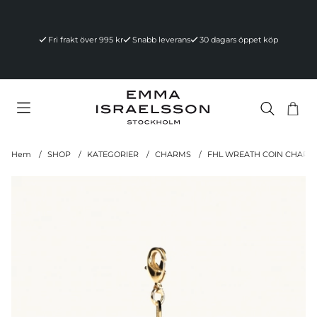
Fri frakt över 995 kr
Snabb leverans
30 dagars öppet köp
Va
Ant
.
Hem
SHOP
KATEGORIER
CHARMS
FHL WREATH COIN CHARM
Produktbilder