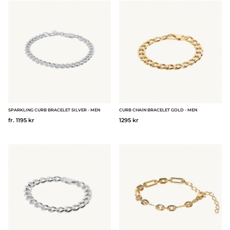
Produkter
SPARKLING CURB BRACELET SILVER - MEN
CURB CHAIN BRACELET GOLD - MEN
fr. 1195 kr
1295 kr