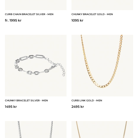
CURB CHAIN BRACELET SILVER - MEN
CHUNKY BRACELET GOLD - MEN
fr. 1995 kr
1095 kr
CHUNKY BRACELET SILVER - MEN
CURB LINK GOLD - MEN
1495 kr
2495 kr