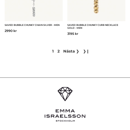
SAVED BUBBLE CHUNKY CHAIN SILVER - MEN
SAVED BUBBLE CHUNKY CURB NECKLACE
GOLD - MEN
2990 kr
3195 kr
1
2
Nästa
❯
❯❙