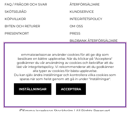
FAQ / FRÅGOR OCH SVAR
ÅTERFÖRSÄLJARE
SKÖTSELRÅD
KUNDSERVICE
KÖPVILLKOR
INTEGRITETSPOLICY
BYTEN OCH RETURER
OM OSS
PRESENTKORT
PRESS
BILDBANK ÅTERFÖRSÄLJARE
Nyhetsbrev
emmaisraelsson.se använder cookies för att ge dig som
besökare en bättre upplevelse. När du klickar på "Acceptera"
godkänner du vår användning av cookies och bekräftar att du
Ta del av erbjudanden och produktnyheter före alla andra!
läst vår
integritetspolicy
. Vi rekommenderar att du godkänner
Registera dig nu så får du 15% rabatt på ditt nästa köp.
alla typer av cookies för bästa upplevelse.
Du kan själv ändra inställningar och kontrollera vilka cookies som
sparas när som helst genom att gå in under "Inställningar".
PRENUMERERA
INSTÄLLNINGAR
ACCEPTERA
Emma Israelsson Stockholm | All Rights Reserved.