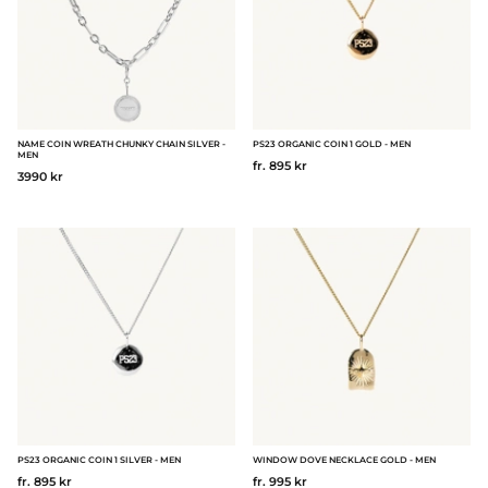
NAME COIN WREATH CHUNKY CHAIN SILVER -
PS23 ORGANIC COIN 1 GOLD - MEN
MEN
fr. 895 kr
3990 kr
PS23 ORGANIC COIN 1 SILVER - MEN
WINDOW DOVE NECKLACE GOLD - MEN
fr. 895 kr
fr. 995 kr