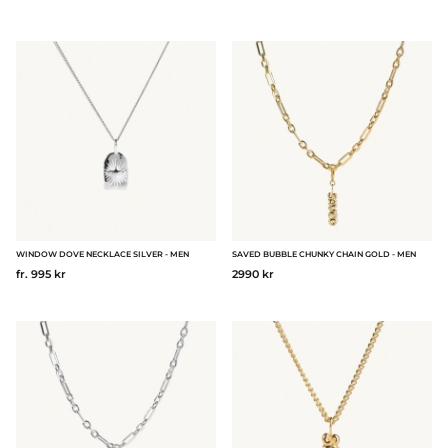
WINDOW DOVE NECKLACE SILVER - MEN
SAVED BUBBLE CHUNKY CHAIN GOLD - MEN
fr. 995 kr
2990 kr