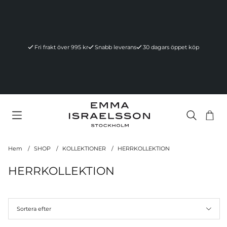
Fri frakt över 995 kr
Snabb leverans
30 dagars öppet köp
Va
Ant
.
Hem
SHOP
KOLLEKTIONER
HERRKOLLEKTION
HERRKOLLEKTION
Sortera efter